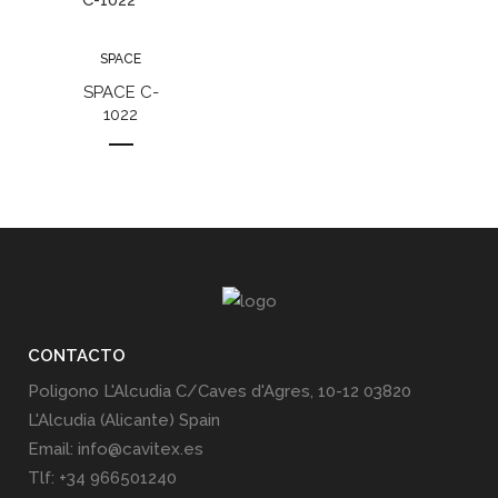
SPACE
SPACE C-
1022
CONTACTO
Poligono L'Alcudia C/Caves d'Agres, 10-12 03820
L'Alcudia (Alicante) Spain
Email: info@cavitex.es
Tlf: +34 966501240