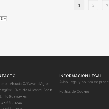
1
2
3
NTACTO
INFORMACIÓN LEGAL
Aviso Legal y pólitica de priva
gono L'Alcudia C/Caves d'Agres,
2 03820 L'Alcudia (Alicante) Spain
Politica de Cookies
l: info@cavitex.es
 +34 966501240