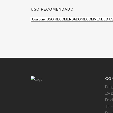
USO RECOMENDADO
CO
Poli
10-1
Emai
Tlf: