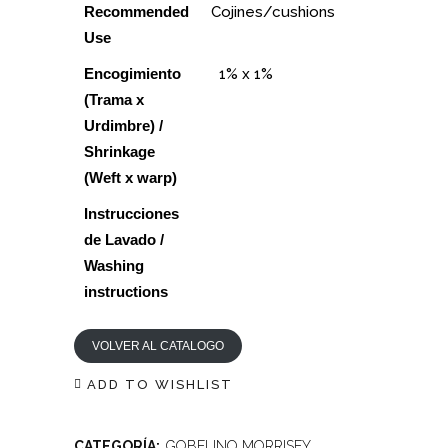
Recommended
Cojines/cushions
Use
Encogimiento
1% x 1%
(Trama x
Urdimbre) /
Shrinkage
(Weft x warp)
Instrucciones
de Lavado /
Washing
instructions
VOLVER AL CATALOGO
ADD TO WISHLIST
CATEGORÍA:
GOBELINO MORRISEY