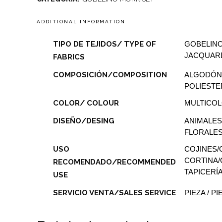
ADDITIONAL INFORMATION
TIPO DE TEJIDOS/ TYPE OF
GOBELINO
JACQUAR
FABRICS
COMPOSICIÓN/COMPOSITION
ALGODÓN
POLIESTE
COLOR/ COLOUR
MULTICO
DISEÑO/DESING
ANIMALES
FLORALES
USO
COJINES/
CORTINA/
RECOMENDADO/RECOMMENDED
TAPICERÍ
USE
SERVICIO VENTA/SALES SERVICE
PIEZA / P