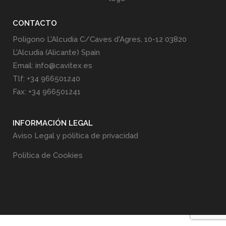
CONTACTO
Poligono L'Alcudia C/Caves d'Agres, 10-12 03820
L'Alcudia (Alicante) Spain
Email: info@cavitex.es
Tlf: +34 966501240
Fax: +34 966501241
INFORMACIÓN LEGAL
Aviso Legal y pólitica de privacidad
Politica de Cookies