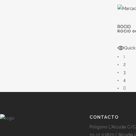
ROCIO
ROCIO 0
Quick
1
2
3
4
CONTACTO
Poligono L'Alcudia C/C
10-12 03820 L'Alcudia (