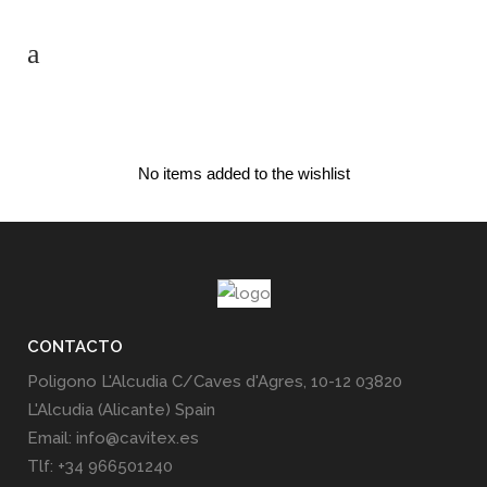
No items added to the wishlist
CONTACTO
Poligono L'Alcudia C/Caves d'Agres, 10-12 03820
L'Alcudia (Alicante) Spain
Email: info@cavitex.es
Tlf: +34 966501240