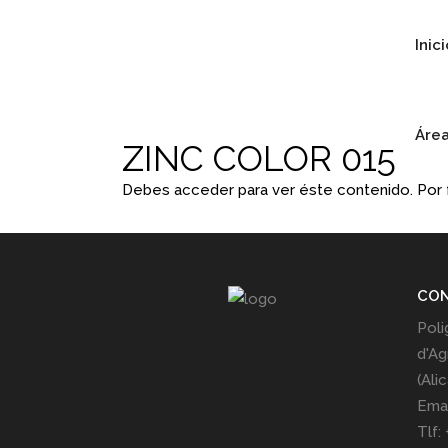
Inic
Área
ZINC COLOR 015
Debes acceder para ver éste contenido. Por
CO
Poli
d'Ag
(Ali
Emai
Tlf: