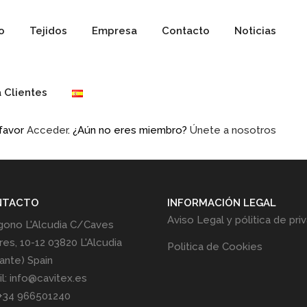
io
Tejidos
Empresa
Contacto
Noticias
 Clientes
 favor
Acceder
. ¿Aún no eres miembro?
Únete a nosotros
NTACTO
INFORMACIÓN LEGAL
Aviso Legal y pólitica de pri
gono L'Alcudia C/Caves
res, 10-12 03820 L'Alcudia
Politica de Cookies
cante) Spain
l: info@cavitex.es
 +34 966501240