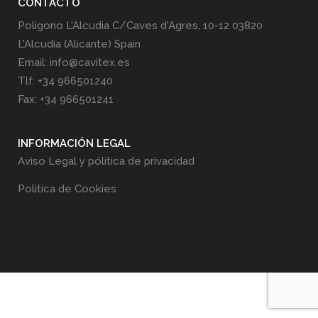
CONTACTO
Poligono L'Alcudia C/Caves d'Agres, 10-12 03820
L'Alcudia (Alicante) Spain
Email: info@cavitex.es
Tlf: +34 966501240
Fax: +34 966501241
INFORMACIÓN LEGAL
Aviso Legal y pólitica de privacidad
Politica de Cookies