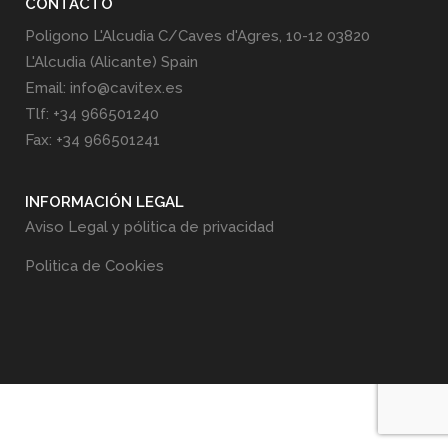
CONTACTO
Poligono L'Alcudia C/Caves d'Agres, 10-12 03820
L'Alcudia (Alicante) Spain
Email: info@cavitex.es
Tlf: +34 966501240
Fax: +34 966501241
INFORMACIÓN LEGAL
Aviso Legal y pólitica de privacidad
Politica de Cookies