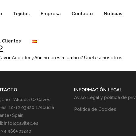
io
Tejidos
Empresa
Contacto
Noticias
 Clientes
2
 favor
Acceder
. ¿Aún no eres miembro?
Únete a nosotros
NTACTO
INFORMACIÓN LEGAL
Aviso Legal y pólitica de pri
gono L'Alcudia C/Caves
res, 10-12 03820 L'Alcudia
Politica de Cookies
cante) Spain
l: info@cavitex.es
 +34 966501240