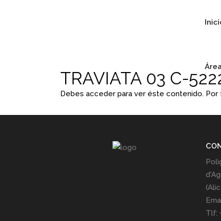
Inic
Área
TRAVIATA 03 C-522
Debes acceder para ver éste contenido. Por
CO
Poli
d'Ag
(Ali
Emai
Tlf: