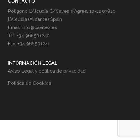
CONTACTO
Poligono L'Alcudia C/Caves d'Agres, 10-12 03820
L'Alcudia (Alicante) Spain
Email: info@cavitex.es
Tlf: +34 966501240
Fax: +34 966501241
INFORMACIÓN LEGAL
Aviso Legal y pólitica de privacidad
Politica de Cookies