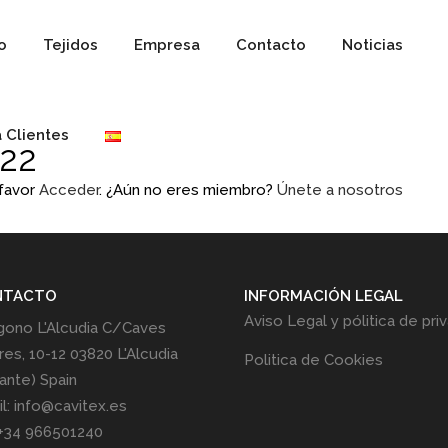
io
Tejidos
Empresa
Contacto
Noticias
 Clientes
22
 favor
Acceder
. ¿Aún no eres miembro?
Únete a nosotros
NTACTO
INFORMACIÓN LEGAL
Aviso Legal y pólitica de pri
gono L'Alcudia C/Caves
res, 10-12 03820 L'Alcudia
Politica de Cookies
cante) Spain
l: info@cavitex.es
 +34 966501240