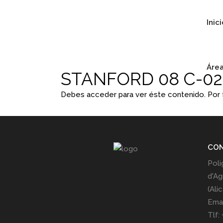
Inic
Área
STANFORD 08 C-02
Debes acceder para ver éste contenido. Por
CO
Poli
d'Ag
(Ali
Emai
Tlf: