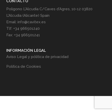
CONTACTO
Poligono L'Alcudia C/Caves d'Agres, 10-12 03820
L'Alcudia (Alicante) Spain
Email: info@cavitex.es
Tlf: +34 966501240
Fax: +34 966501241
INFORMACIÓN LEGAL
Aviso Legal y pólitica de privacidad
Politica de Cookies