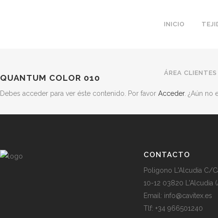
INICIO
TEJ
ÁREA CLIENTES
QUANTUM COLOR 010
Debes acceder para ver éste contenido. Por favor
Acceder
. ¿Aún no
CONTACTO
Poligono L'Alcudia C/C
10-12 03820 L'Alcudia (
Email: info@cavitex.es
Tlf: +34 966501240