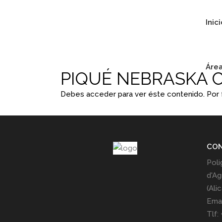
Inic
Área
PIQUÉ NEBRASKA C
Debes acceder para ver éste contenido. Por
CO
Poli
d'Ag
(Ali
Emai
Tlf: