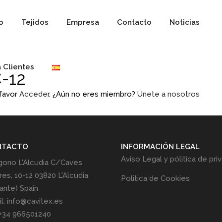
io
Tejidos
Empresa
Contacto
Noticias
 Clientes
-12
 favor
Acceder
. ¿Aún no eres miembro?
Únete a nosotros
NTACTO
INFORMACIÓN LEGAL
Aviso Legal y pólitica de pri
gono L'Alcudia C/Caves
res, 10-12 03820 L'Alcudia
Politica de Cookies
cante) Spain
l: info@cavitex.es
 +34 966501240