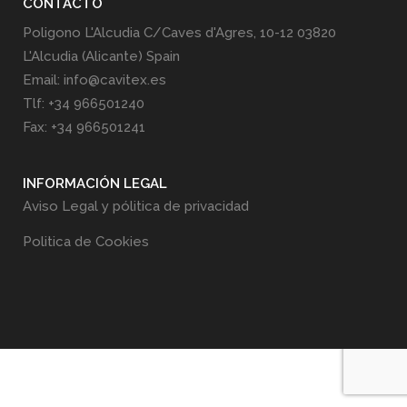
CONTACTO
Poligono L'Alcudia C/Caves d'Agres, 10-12 03820
L'Alcudia (Alicante) Spain
Email: info@cavitex.es
Tlf: +34 966501240
Fax: +34 966501241
INFORMACIÓN LEGAL
Aviso Legal y pólitica de privacidad
Politica de Cookies