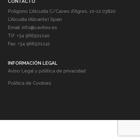
CONTACTO
Poligono L'Alcudia C/Caves d'Agres, 10-12 03820
L'Alcudia (Alicante) Spain
Email: info@cavitex.es
Tlf: +34 966501240
Fax: +34 966501241
INFORMACIÓN LEGAL
Aviso Legal y pólitica de privacidad
Politica de Cookies