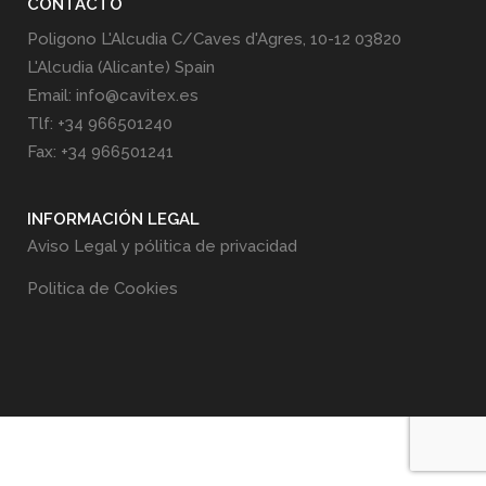
CONTACTO
Poligono L'Alcudia C/Caves d'Agres, 10-12 03820
L'Alcudia (Alicante) Spain
Email: info@cavitex.es
Tlf: +34 966501240
Fax: +34 966501241
INFORMACIÓN LEGAL
Aviso Legal y pólitica de privacidad
Politica de Cookies