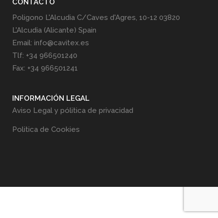
CONTACTO
Poligono L'Alcudia C/Caves d'Agres, 10-12 03820
L'Alcudia (Alicante) Spain
Email: info@cavitex.es
Tlf: +34 966501240
Fax: +34 966501241
INFORMACIÓN LEGAL
Aviso Legal y pólitica de privacidad
Politica de Cookies