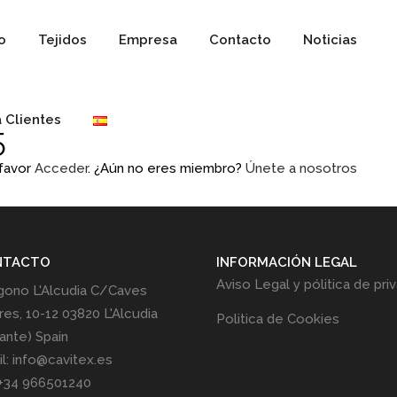
io
Tejidos
Empresa
Contacto
Noticias
 Clientes
5
 favor
Acceder
. ¿Aún no eres miembro?
Únete a nosotros
NTACTO
INFORMACIÓN LEGAL
Aviso Legal y pólitica de pri
gono L'Alcudia C/Caves
res, 10-12 03820 L'Alcudia
Politica de Cookies
cante) Spain
l: info@cavitex.es
 +34 966501240