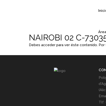
Inic
Área
NAIROBI 02 C-7303
Debes acceder para ver éste contenido. Por
CO
Poli
d'Ag
(Ali
Emai
Tlf: