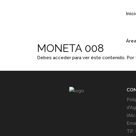
Inic
Área
MONETA 008
Debes acceder para ver éste contenido. Por
CO
Poli
d'Ag
(Ali
Emai
Tlf: