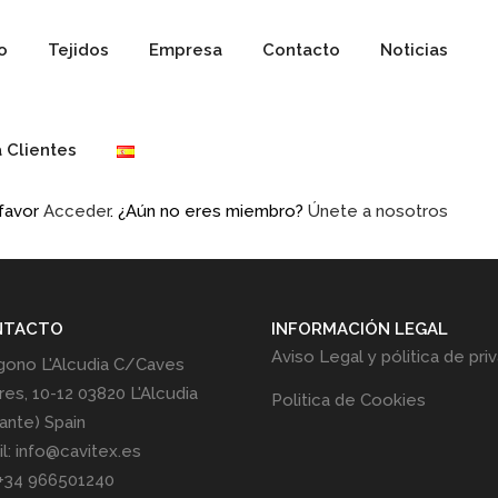
io
Tejidos
Empresa
Contacto
Noticias
 Clientes
 favor
Acceder
. ¿Aún no eres miembro?
Únete a nosotros
NTACTO
INFORMACIÓN LEGAL
Aviso Legal y pólitica de pri
gono L'Alcudia C/Caves
res, 10-12 03820 L'Alcudia
Politica de Cookies
cante) Spain
l: info@cavitex.es
 +34 966501240