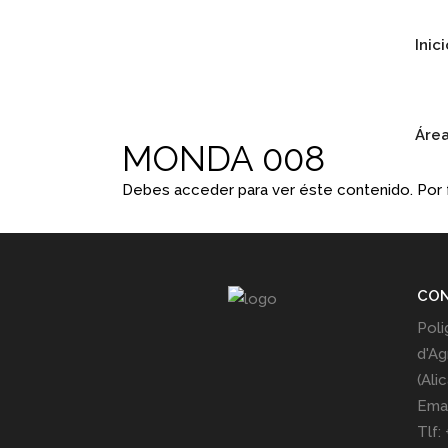
Inic
Área
MONDA 008
Debes acceder para ver éste contenido. Por
CO
Poli
d'Ag
(Ali
Emai
Tlf: