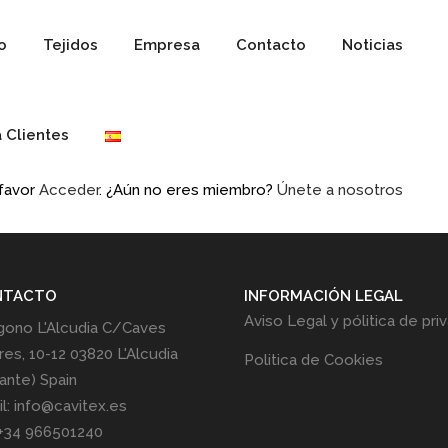
io
Tejidos
Empresa
Contacto
Noticias
 Clientes
 favor
Acceder
. ¿Aún no eres miembro?
Únete a nosotros
NTACTO
INFORMACIÓN LEGAL
Aviso Legal y pólitica de pri
gono L'Alcudia C/Caves
res, 10-12 03820 L'Alcudia
Politica de Cookies
cante) Spain
l: info@cavitex.es
 +34 966501240