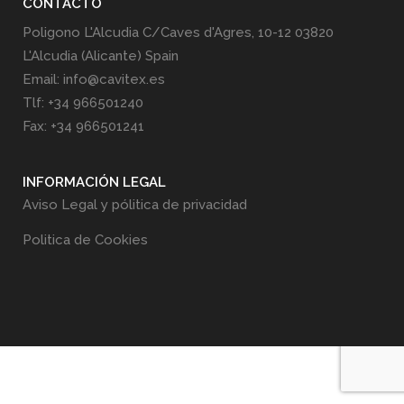
CONTACTO
Poligono L'Alcudia C/Caves d'Agres, 10-12 03820
L'Alcudia (Alicante) Spain
Email: info@cavitex.es
Tlf: +34 966501240
Fax: +34 966501241
INFORMACIÓN LEGAL
Aviso Legal y pólitica de privacidad
Politica de Cookies