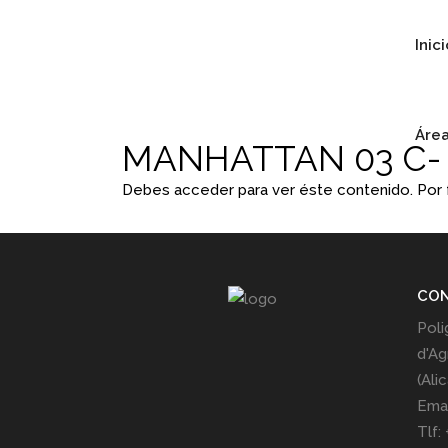
Inic
Área
MANHATTAN 03 C-
Debes acceder para ver éste contenido. Por
CO
Poli
d'Ag
(Ali
Emai
Tlf: