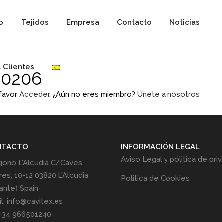
io
Tejidos
Empresa
Contacto
Noticias
 Clientes
 0206
 favor
Acceder
. ¿Aún no eres miembro?
Únete a nosotros
NTACTO
INFORMACIÓN LEGAL
Aviso Legal y pólitica de pri
gono L'Alcudia C/Caves
res, 10-12 03820 L'Alcudia
Politica de Cookies
cante) Spain
l: info@cavitex.es
 +34 966501240