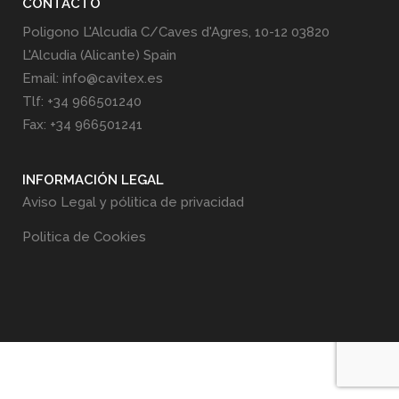
CONTACTO
Poligono L'Alcudia C/Caves d'Agres, 10-12 03820
L'Alcudia (Alicante) Spain
Email: info@cavitex.es
Tlf: +34 966501240
Fax: +34 966501241
INFORMACIÓN LEGAL
Aviso Legal y pólitica de privacidad
Politica de Cookies