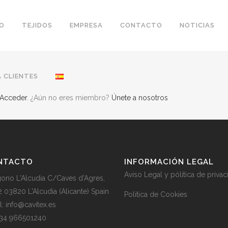
IO
TEJIDOS
EMPRESA
CONTACTO
NOTICIAS
 CLIENTES
Acceder
. ¿Aún no eres miembro?
Únete a nosotros
NTACTO
INFORMACIÓN LEGAL
Aviso Legal y pólitica de priva
gono L'Alcudia C/Caves d'Agres,
2 03820 L'Alcudia (Alicante) Spain
Politica de Cookies
l: info@cavitex.es
 +34 966501240