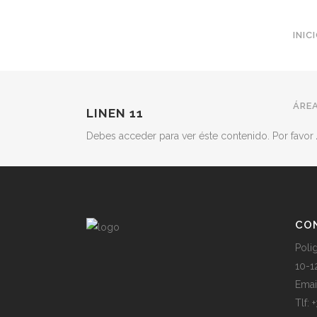
INIC
ÁREA
LINEN 11
Debes acceder para ver éste contenido. Por favor
CO
Poli
10-1
Emai
Tlf: