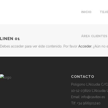
INICIO
TEJ
ÁREA CLIENTES
LINEN 01
Debes acceder para ver éste contenido. Por favor
Acceder
. ¿Aún no
CONTACTO
Poligono L'Alcudia C/C
10-12 03820 L'Alcudia (
Email: info@cavitex.es
Tlf: +34 966501240