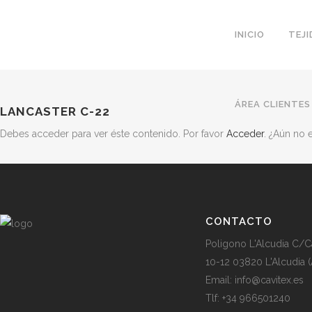
INICIO
TEJ
ÁREA CLIENTES
LANCASTER C-22
Debes acceder para ver éste contenido. Por favor
Acceder
. ¿Aún no
CONTACTO
Poligono L'Alcudia C/C
10-12 03820 L'Alcudia (
Email: info@cavitex.es
Tlf: +34 966501240