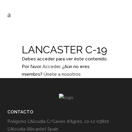
LANCASTER C-19
Debes acceder para ver éste contenido.
Por favor
Acceder
. ¿Aún no eres
miembro?
Únete a nosotros
CONTACTO
Poligono L'Alcudia C/Caves d'Agres, 10-12 03820
L'Alcudia (Alicante) Spain