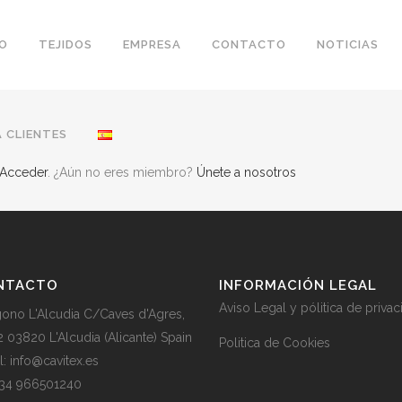
IO
TEJIDOS
EMPRESA
CONTACTO
NOTICIAS
 CLIENTES
Acceder
. ¿Aún no eres miembro?
Únete a nosotros
NTACTO
INFORMACIÓN LEGAL
Aviso Legal y pólitica de priva
gono L'Alcudia C/Caves d'Agres,
2 03820 L'Alcudia (Alicante) Spain
Politica de Cookies
l: info@cavitex.es
 +34 966501240