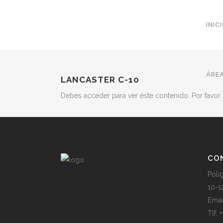
INIC
ÁREA
LANCASTER C-10
Debes acceder para ver éste contenido. Por favor
CO
Poli
10-1
Emai
Tlf: