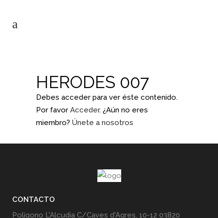
HERODES 007
Debes acceder para ver éste contenido.
Por favor
Acceder
. ¿Aún no eres
miembro?
Únete a nosotros
CONTACTO
Poligono L'Alcudia C/Caves d'Agres, 10-12 03820