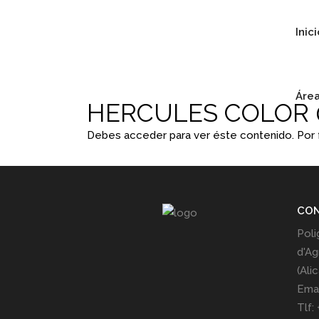
Inic
Área
HERCULES COLOR 
Debes acceder para ver éste contenido. Por
CO
Poli
d'Ag
(Ali
Emai
Tlf: