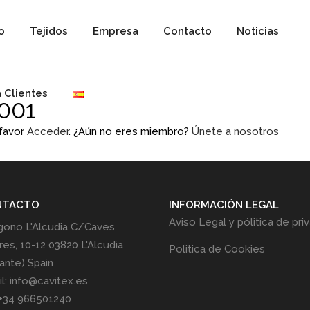
io
Tejidos
Empresa
Contacto
Noticias
 Clientes
001
 favor
Acceder
. ¿Aún no eres miembro?
Únete a nosotros
NTACTO
INFORMACIÓN LEGAL
Aviso Legal y pólitica de pri
gono L'Alcudia C/Caves
res, 10-12 03820 L'Alcudia
Politica de Cookies
cante) Spain
l: info@cavitex.es
 +34 966501240