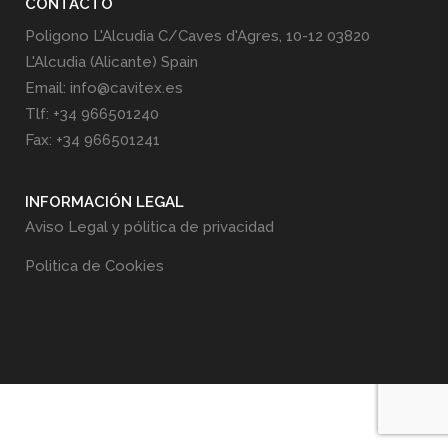
CONTACTO
Poligono L'Alcudia C/Caves d'Agres, 10-12 03820
L'Alcudia (Alicante) Spain
Email: info@cavitex.es
Tlf: +34 966501240
Fax: +34 966501241
INFORMACIÓN LEGAL
Aviso Legal y pólitica de privacidad
Politica de Cookies