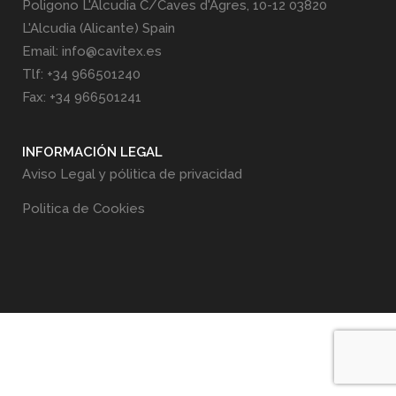
Poligono L'Alcudia C/Caves d'Agres, 10-12 03820
L'Alcudia (Alicante) Spain
Email: info@cavitex.es
Tlf: +34 966501240
Fax: +34 966501241
INFORMACIÓN LEGAL
Aviso Legal y pólitica de privacidad
Politica de Cookies