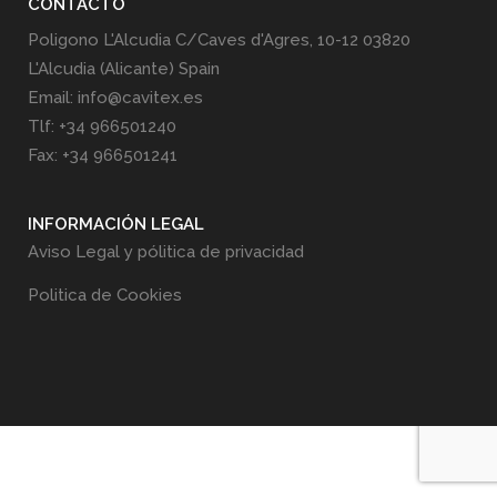
CONTACTO
Poligono L'Alcudia C/Caves d'Agres, 10-12 03820
L'Alcudia (Alicante) Spain
Email: info@cavitex.es
Tlf: +34 966501240
Fax: +34 966501241
INFORMACIÓN LEGAL
Aviso Legal y pólitica de privacidad
Politica de Cookies