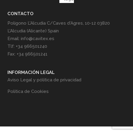
CONTACTO
Poligono L'Alcudia C/Caves d'Agres, 10-12 03820
L'Alcudia (Alicante) Spain
Email: info@cavitex.es
Tlf: +34 966501240
Fax: +34 966501241
INFORMACIÓN LEGAL
Aviso Legal y pólitica de privacidad
Politica de Cookies