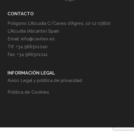
CONTACTO
Poligono L'Alcudia C/Caves d'Agres, 10-12 03820
L'Alcudia (Alicante) Spain
Email: info@cavitex.es
Tlf: +34 966501240
Fax: +34 966501241
INFORMACIÓN LEGAL
Aviso Legal y pólitica de privacidad
Politica de Cookies