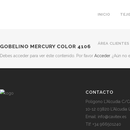
INICIO
TEJ
ÁREA CLIENTES
GOBELINO MERCURY COLOR 4106
Debes acceder para ver éste contenido. Por favor
Acceder
. ¿Aún no
CONTACTO
Poligono L'Alcudia C/C
10-12 03820 L'Alcudia (
Email: info@cavitex.es
Tlf: +34 966501240