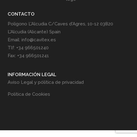
CONTACTO
Poligono L'Alcudia C/Caves d'Agres, 10-12 03820
L'Alcudia (Alicante) Spain
Email: info@cavitex.es
Tlf: +34 966501240
Fax: +34 966501241
INFORMACIÓN LEGAL
Aviso Legal y pólitica de privacidad
Politica de Cookies