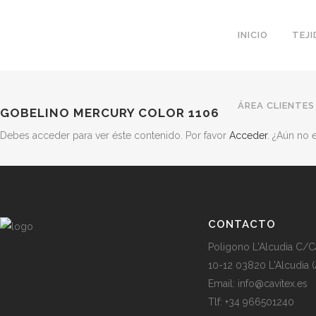
INICIO
TEJ
ÁREA CLIENTES
GOBELINO MERCURY COLOR 1106
Debes acceder para ver éste contenido. Por favor
Acceder
. ¿Aún no
CONTACTO
Poligono L'Alcudia C/C
10-12 03820 L'Alcudia (
Email: info@cavitex.es
Tlf: +34 966501240