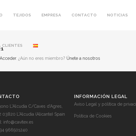
IO
TEJIDOS
EMPRESA
CONTACTO
NOTICIAS
 CLIENTES
21
Acceder
. ¿Aún no eres miembro?
Únete a nosotros
NTACTO
INFORMACIÓN LEGAL
Aviso Legal y pólitica de priva
gono L'Alcudia C/Caves d'Agres,
2 03820 L'Alcudia (Alicante) Spain
Politica de Cookies
l: info@cavitex.es
 +34 966501240