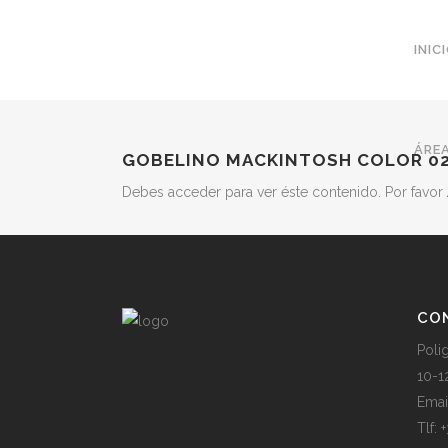
INIC
ÁREA
GOBELINO MACKINTOSH COLOR 0
Debes acceder para ver éste contenido. Por favor
CO
Poli
10-1
Emai
Tlf: