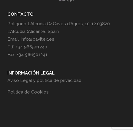
CONTACTO
Poligono L'Alcudia C/Caves d'Agres, 10-12 03820
L'Alcudia (Alicante) Spain
Email: info@cavitex.es
Tlf: +34 966501240
Fax: +34 966501241
INFORMACIÓN LEGAL
Aviso Legal y pólitica de privacidad
Politica de Cookies