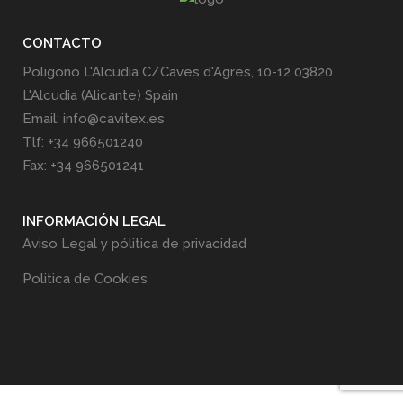
CONTACTO
Poligono L'Alcudia C/Caves d'Agres, 10-12 03820
L'Alcudia (Alicante) Spain
Email: info@cavitex.es
Tlf: +34 966501240
Fax: +34 966501241
INFORMACIÓN LEGAL
Aviso Legal y pólitica de privacidad
Politica de Cookies