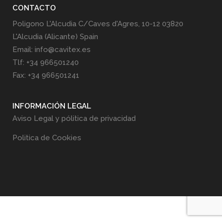
CONTACTO
Poligono L'Alcudia C/Caves d'Agres, 10-12 03820
L'Alcudia (Alicante) Spain
Email: info@cavitex.es
Tlf: +34 966501240
Fax: +34 966501241
INFORMACIÓN LEGAL
Aviso Legal y pólitica de privacidad
Politica de Cookies