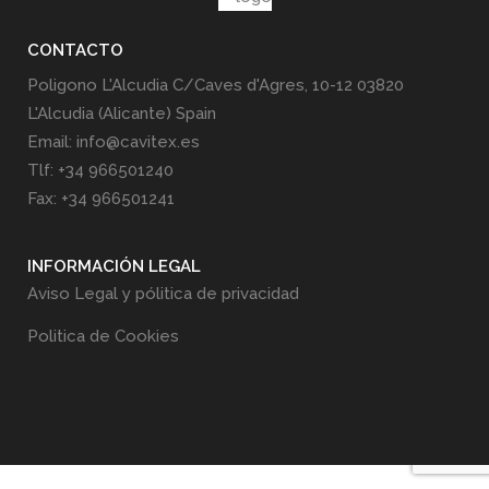
CONTACTO
Poligono L'Alcudia C/Caves d'Agres, 10-12 03820
L'Alcudia (Alicante) Spain
Email: info@cavitex.es
Tlf: +34 966501240
Fax: +34 966501241
INFORMACIÓN LEGAL
Aviso Legal y pólitica de privacidad
Politica de Cookies