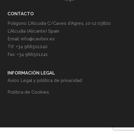
CONTACTO
Poligono L'Alcudia C/Caves d'Agres, 10-12 03820
L'Alcudia (Alicante) Spain
Email: info@cavitex.es
Tlf: +34 966501240
Fax: +34 966501241
INFORMACIÓN LEGAL
Aviso Legal y pólitica de privacidad
Politica de Cookies