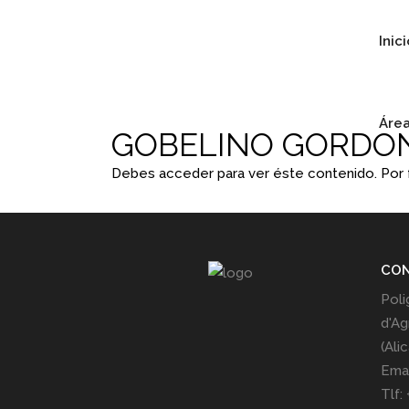
Inic
Área
GOBELINO GORDON
Debes acceder para ver éste contenido. Por
CO
Poli
d'Ag
(Ali
Emai
Tlf: