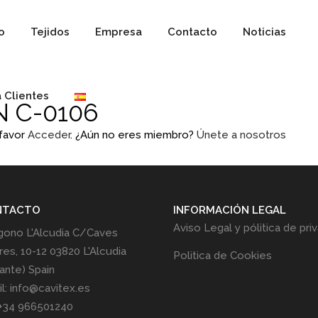
io
Tejidos
Empresa
Contacto
Noticias
 Clientes
 C-0106
 favor
Acceder
. ¿Aún no eres miembro?
Únete a nosotros
NTACTO
INFORMACIÓN LEGAL
Aviso Legal y pólitica de pri
gono L'Alcudia C/Caves
res, 10-12 03820 L'Alcudia
Politica de Cookies
cante) Spain
l: info@cavitex.es
 +34 966501240