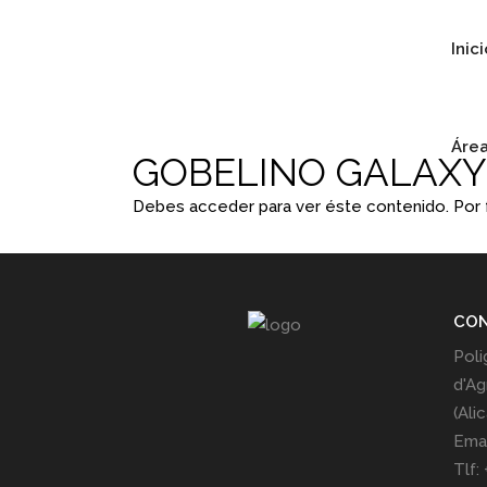
Inic
Área
GOBELINO GALAXY
Debes acceder para ver éste contenido. Por
CO
Poli
d'Ag
(Ali
Emai
Tlf: