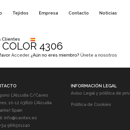
io
Tejidos
Empresa
Contacto
Noticias
 Clientes
 COLOR 4306
 favor
Acceder
. ¿Aún no eres miembro?
Únete a nosotros
NTACTO
INFORMACIÓN LEGAL
Aviso Legal y pólitica de pri
gono L'Alcudia C/Caves
res, 10-12 03820 L'Alcudia
Politica de Cookies
cante) Spain
l: info@cavitex.es
 +34 966501240