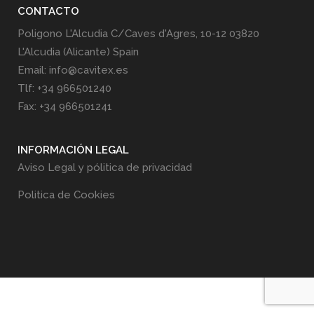
CONTACTO
Poligono L'Alcudia C/Caves d'Agres, 10-12 03820
L'Alcudia (Alicante) Spain
Email: info@cavitex.es
Tlf: +34 966501240
Fax: +34 966501241
INFORMACIÓN LEGAL
Aviso Legal y pólitica de privacidad
Politica de Cookies