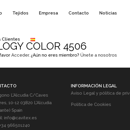
io
Tejidos
Empresa
Contacto
Noticias
 Clientes
OGY COLOR 4506
 favor
Acceder
. ¿Aún no eres miembro?
Únete a nosotros
NTACTO
INFORMACIÓN LEGAL
Aviso Legal y pólitica de pri
gono L'Alcudia C/Caves
res, 10-12 03820 L'Alcudia
Politica de Cookies
cante) Spain
l: info@cavitex.es
 +34 966501240