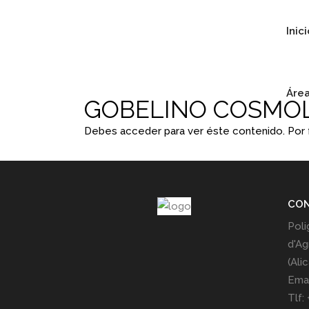
Inic
Área
GOBELINO COSMOL
Debes acceder para ver éste contenido. Por
CO
Poli
d'Ag
(Ali
Emai
Tlf: